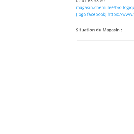
02 41 65 38 80
magasin.chemille@bio-logiq
[logo facebook] https://www
Situation du Magasin :