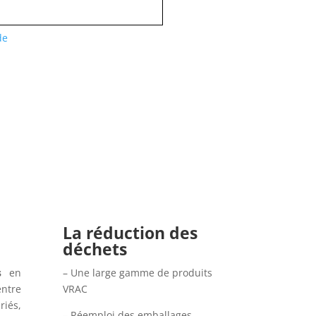
de
La réduction des
déchets
s
en
– Une large gamme de produits
tre
VRAC
iés,
– Réemploi des emballages