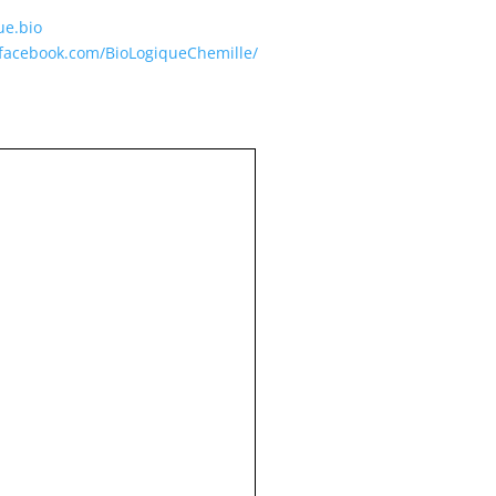
ue.
bio
.facebook.com/BioLogiqueChemille/