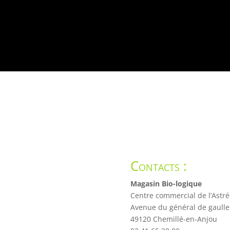
Contacts :
Magasin Bio-logique
Centre commercial de l’Astré
Avenue du général de gaulle
49120 Chemillé-en-Anjou